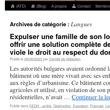
(ATD)
(Blog)
A propos
Contact
Mentions
Langues
Archives de catégorie :
Expulser une famille de son l
offrir une solution complète 
viole le droit au respect du do
Publié le
05/06/2023
par
Comité de rédaction
Les autorités bulgares avaient ordonné 
bâtiment où une mère vivait avec ses enf
aux règles d’urbanisme. Ce bâtiment cons
agricoles et utilisé, en violation de son 
résidentielles, n’avait …
Continuer la le
Publié dans
CEDH - arrêts
,
Destruction
,
Expulsion
,
Français
,
Lo