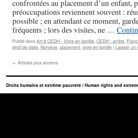
confrontées au placement d’un enfant, p
préoccupations reviennent souvent : réun
possible ; en attendant ce moment, garde
fréquents ; lors des visites, ne …
Contin
Publié dans
Art 8 CEDH - Vivre en famille
,
CEDH - arrêts
,
Franç
droit de visite
,
Norvège
,
placement
,
vivre en famille
|
Laisser un
←
Articles plus anciens
Droits humains et extrême pauvreté / Human rights and extrem