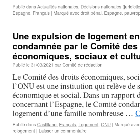
Publié dans
Actualités nationales
,
Décisions nationales (juridict
Espagne
,
Français
|
Marqué avec
droit pénal
,
Espagne
,
pauvro
Une expulsion de logement e
condamnée par le Comité des 
économiques, sociaux et cultu
Publié le
31/03/2021
par
Comité de rédaction
Le Comité des droits économiques, socia
l’ONU est une institution qui relève de 
économique et social. Dans un rapport 
concernant l’Espagne, le Comité conda
logement d’une famille nombreuse …
C
Publié dans
Castillano
,
Français
,
Logement
,
ONU
|
Marqué ave
relogement
|
Laisser un commentaire