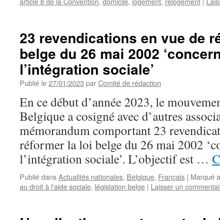
article 8 de la Convention
,
domicile
,
logement
,
relogement
|
Lais
23 revendications en vue de ré
belge du 26 mai 2002 ‘concerna
l’intégration sociale’
Publié le
27/01/2023
par
Comité de rédaction
En ce début d’année 2023, le mouvem
Belgique a cosigné avec d’autres associ
mémorandum comportant 23 revendicati
réformer la loi belge du 26 mai 2002 ‘co
l’intégration sociale’. L’objectif est …
C
Publié dans
Actualités nationales
,
Belgique
,
Français
|
Marqué 
au droit à l'aide sociale
,
législation belge
|
Laisser un commentai