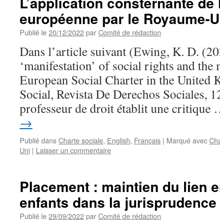
L’application consternante de 
européenne par le Royaume-U
Publié le
20/12/2022
par
Comité de rédaction
Dans l’article suivant (Ewing, K. D. (2
‘manifestation’ of social rights and the 
European Social Charter in the United
Social, Revista De Derechos Sociales, 12
professeur de droit établit une critique
→
Publié dans
Charte sociale
,
English
,
Français
|
Marqué avec
Cha
Uni
|
Laisser un commentaire
Placement : maintien du lien e
enfants dans la jurisprudence
Publié le
29/09/2022
par
Comité de rédaction